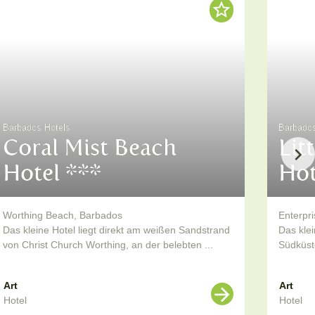
Barbados Hotels
Barbados
Coral Mist Beach
Lit
Hotel ***
Hot
Worthing Beach, Barbados
Enterpr
Das kleine Hotel liegt direkt am weißen Sandstrand
Das klei
von Christ Church Worthing, an der belebten ...
Südküste
Art
Art
Hotel
Hotel