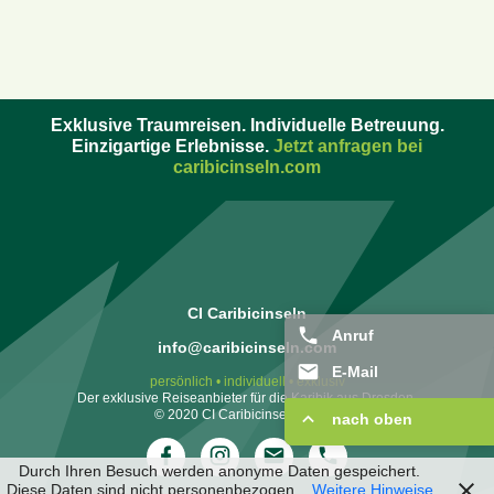
Exklusive Traumreisen. Individuelle Betreuung.
Einzigartige Erlebnisse.
Jetzt anfragen bei
caribicinseln.com
CI Caribicinseln
Anruf
info@caribicinseln.com
E-Mail
persönlich • individuell • exklusiv
Der exklusive Reiseanbieter für die Karibik aus Dresden.
© 2020 CI Caribicinseln GmbH
nach oben
Durch Ihren Besuch werden anonyme Daten gespeichert.
Diese Daten sind nicht personenbezogen.
Weitere Hinweise