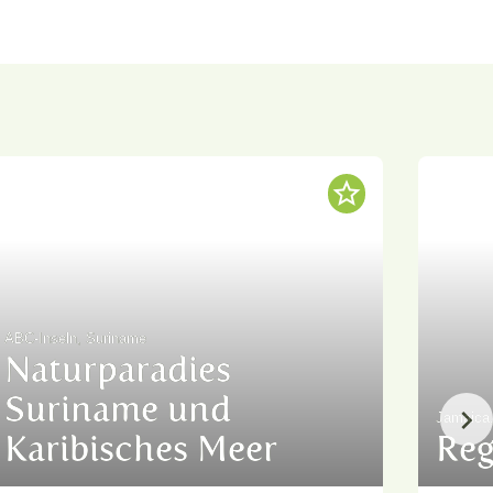
ABC-Inseln, Suriname
Naturparadies
Suriname und
Jamaica,
Karibisches Meer
Reg