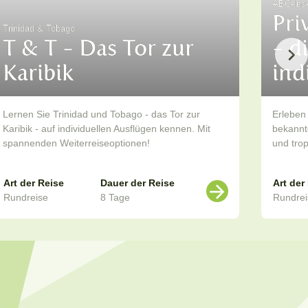
ABC-Ins
Pri
Trinidad & Tobago
T & T - Das Tor zur
- d
Karibik
ind
Lernen Sie Trinidad und Tobago - das Tor zur
Erleben
Karibik - auf individuellen Ausflügen kennen. Mit
bekannt
spannenden Weiterreiseoptionen!
und trop
Art der Reise
Dauer der Reise
Art der
Rundreise
8 Tage
Rundrei