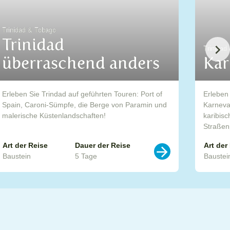
Datei herunterladen: https://www.caribicinseln.com/files/20
Trinidad & Tobago
Trinidad
Trinidad
00:00
überraschend anders
Kar
Pfeiltasten Hoch/Runter benutzen, um die Lautstärke zu regeln
Erleben Sie Trindad auf geführten Touren: Port of
Erleben 
Spain, Caroni-Sümpfe, die Berge von Paramin und
Karneval
malerische Küstenlandschaften!
karibisc
Straßen
Art der Reise
Dauer der Reise
Art der
Baustein
5 Tage
Baustei