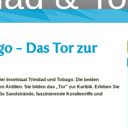
o
o - Das Tor zur
der Inselstaat Trinidad und Tobago. Die b
eiden
n Antillen. Sie bilden das „Tor“ zur Karibik. Erleben Sie
iße Sandstrände, faszinierende Korallenriffe und