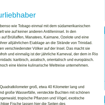
urliebhaber
l ebenso wie Tobago einmal mit dem südamerikanischen
elt wie auf keiner anderen Antilleninsel. In den
 auf Brüllaffen, Manatees, Kaimane, Ozelote und eine
hrer alljährlichen Eiablage an die Strände von Trinidad.
n verschiedenster Völker auf der Insel. Das macht sie
nfroh und einmalig ist der jährliche Karneval, der dem in Rio
nidads: karibisch, asiatisch, orientalisch und europäisch.
och eine kleine kulinarische Weltreise unternehmen.
1 Quadratkilometer groß, etwa 40 Kilometer lang und
und große Wasserfälle, versteckte Buchten mit schönen
enwald, tropische Pflanzen und Vögel, exotische
chtige Fische lassen hier die Seiten des