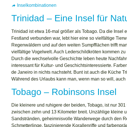
Inselkombinationen
Trinidad – Eine Insel für Nat
Trinidad ist etwa 16-mal größer als Tobago. Da die Inse
Festland verbunden war, lebt hier eine so vielfältige Tierw
Regenwäldern und auf den weiten Sumpfflächen trifft man
vielfältige Vogelwelt. Auch Lederschildkröten kommen zu i
Durch die wechselvolle Geschichte leben heute Nachfahre
interessant für Kultur- und Geschichtsinteressierte. Farbe
de Janeiro in nichts nachsteht. Bunt ist auch die Küche Tri
Während des Urlaubs kann man, wenn man so will, auch n
Tobago – Robinsons Insel
Die kleinere und ruhigere der beiden, Tobago, ist nur 30
zwischen zehn und 13 Kilometer breit. Unzählige kleine 
Sandstränden, geheimnisvolle Wanderwege durch den Reg
Schmetterlinge, faszinierende Korallenriffe und farbenprä