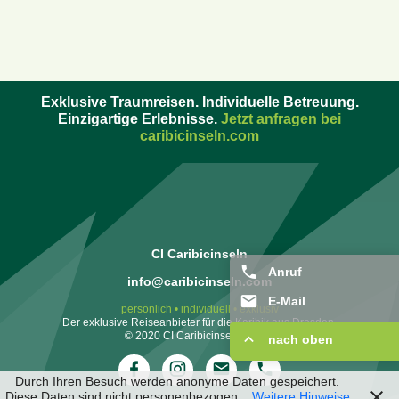
Exklusive Traumreisen. Individuelle Betreuung.
Einzigartige Erlebnisse.
Jetzt anfragen bei
caribicinseln.com
CI Caribicinseln
Anruf
info@caribicinseln.com
E-Mail
persönlich • individuell • exklusiv
Der exklusive Reiseanbieter für die Karibik aus Dresden.
© 2020 CI Caribicinseln GmbH
nach oben
Durch Ihren Besuch werden anonyme Daten gespeichert.
Diese Daten sind nicht personenbezogen.
Weitere Hinweise