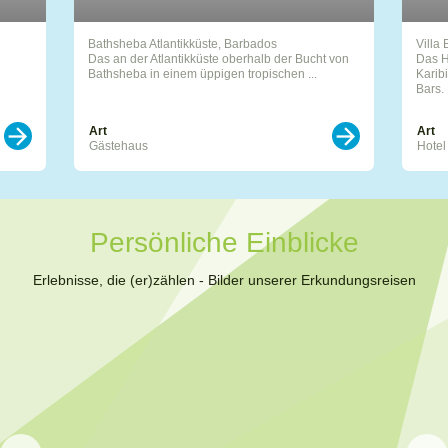
Bathsheba Atlantikküste, Barbados
Villa 
Das an der Atlantikküste oberhalb der Bucht von
Das H
Bathsheba in einem üppigen tropischen ...
Karib
Bars. 
Art
Art
Gästehaus
Hotel
Persönliche Einblicke
Erlebnisse, die (er)zählen - Bilder unserer Erkundungsreisen