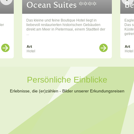
Ocean Suites ****
Be
Das kleine und feine Boutique Hotel liegt in
Eagle
der
liebevoll restaurierten historischen Gebäuden
Das se
direkt am Meer in Pietermaai, einem Stadtteil der
Küste
...
getren
Art
Art
Hotel
Hotel
Persönliche Einblicke
Erlebnisse, die (er)zählen - Bilder unserer Erkundungsreisen