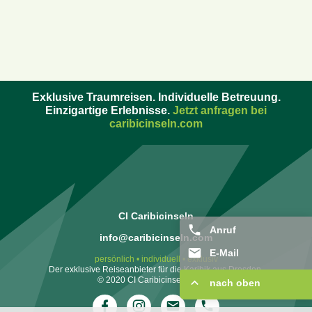
Exklusive Traumreisen. Individuelle Betreuung.
Einzigartige Erlebnisse.
Jetzt anfragen bei
caribicinseln.com
CI Caribicinseln
Anruf
info@caribicinseln.com
E-Mail
persönlich • individuell • exklusiv
Der exklusive Reiseanbieter für die Karibik aus Dresden.
© 2020 CI Caribicinseln GmbH
nach oben