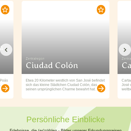
a
Zentralregion
Zentra
Ciudad Colón
Ca
 Poás
Etwa 20 Kilometer westlich von San José befindet
Carta
.
sich das kleine Städtchen Ciudad Colón, das
José 
...
seinen ursprünglichen Charme bewahrt hat. ...
weltb
Persönliche Einblicke
Erlebnisse, die (er)zählen - Bilder unserer Erkundungsreisen