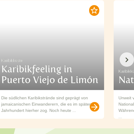
Karibikküste
Karibikfeeling in
Karibikk
Puerto Viejo de Limón
Nat
Die südlichen Karibikstrände sind geprägt von
Unweit v
jamaicanischen Einwanderern, die es im späten 19.
Nationa
Jahrhundert hierher zog. Noch heute ...
Während
...