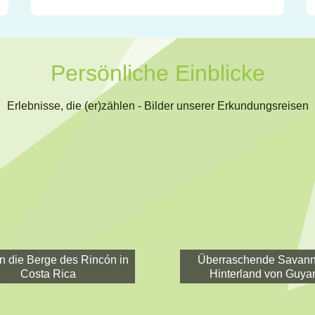
Persönliche Einblicke
Erlebnisse, die (er)zählen - Bilder unserer Erkundungsreisen
in die Berge des Rincón in
Überraschende Savann
Costa Rica
Hinterland von Guya