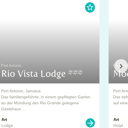
Port Antonio
Port Ant
Rio Vista Lodge ***
Moc
Port Antonio, Jamaica
Port An
Das familiengeführte, in einem gepflegten Garten
Das sehr
an der Mündung des Rio Grande gelegene
auf eine
Gästehaus ...
Art
Art
Lodge
Hotel