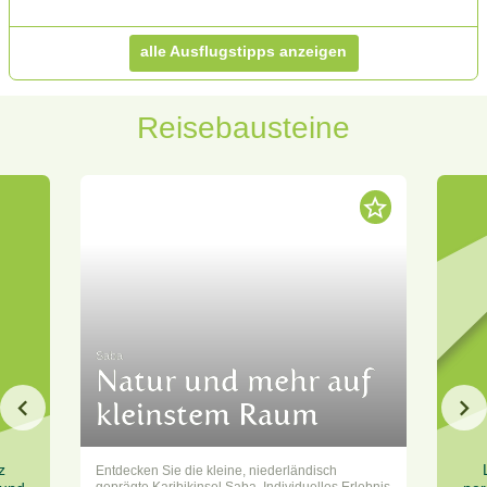
alle Ausflugstipps anzeigen
Reisebausteine
Saba
Natur und mehr auf
kleinstem Raum
z
Entdecken Sie die kleine, niederländisch
geprägte Karibikinsel Saba. Individuelles Erlebnis