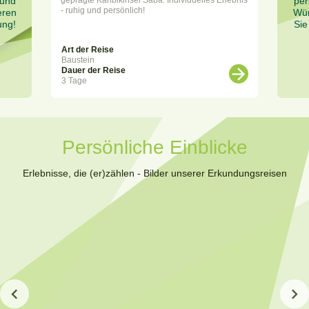
 und
per
- ruhig und persönlich!
eren
Wün
ung!
Sie
Art der Reise
Baustein
Dauer der Reise
3 Tage
Persönliche Einblicke
Erlebnisse, die (er)zählen - Bilder unserer Erkundungsreisen