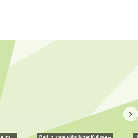
e im
Bad in ungewöhnlicher Kulisse –