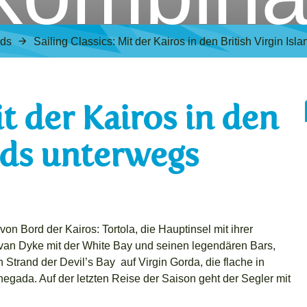
nds
Sailing Classics: Mit der Kairos in den British Virgin Is
it der Kairos in den
ands unterwegs
von Bord der Kairos: Tortola, die Hauptinsel mit ihrer
 van Dyke mit der White Bay und seinen legendären Bars,
Strand der Devil’s Bay auf Virgin Gorda, die flache in
negada. Auf der letzten Reise der Saison geht der Segler mit