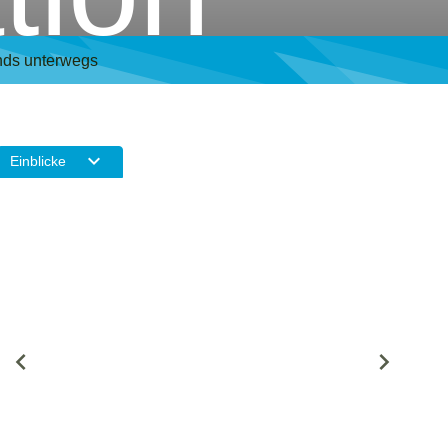
lands unterwegs
Einblicke