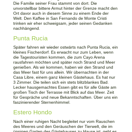
Die Familie seiner Frau stammt von dort. Die
unvorstellbar bittere Armut hinter der Grenze macht den
Ort davor auch in diesem Sinne zu einem Ende der
Welt. Den Kaffee in San Fernando de Monte Cristi
trinken wir eher schweigsam, jeder seinen Gedanken
nachhängend.
Punta Rucia
Später fahren wir wieder ostwärts nach Punta Rucia, ein
kleines Fischerdorf. Es erwacht nur zum Leben, wenn
die Tagestouristen kommen, die zum Cayo Arena
rausfahren möchten und später noch Strand und Meer
genießen. Als wir kommen, haben wir den Strand und
das Meer fast für uns allein. Wir übernachten in der
Casa Libre, einem ganz kleinen Gästehaus. Es hat nur
3 Zimmer. Die teilen sich ein stets blitzblankes Bad.
Lecker hausgemachtes Essen gibt es für alle Gäste am
großen Tisch der Terrasse mit Blick auf das Meer. Zeit
für Gespräche und neue Bekanntschaften. Über uns ein
faszinierender Sternenhimmel.
Estero Hondo
Nach einer ruhigen Nacht begleitet nur vom Rauschen
des Meeres und den Geräuschen der Tierwelt, die im
üppigen Garten des Gästehauses zu Hause ist, geht es