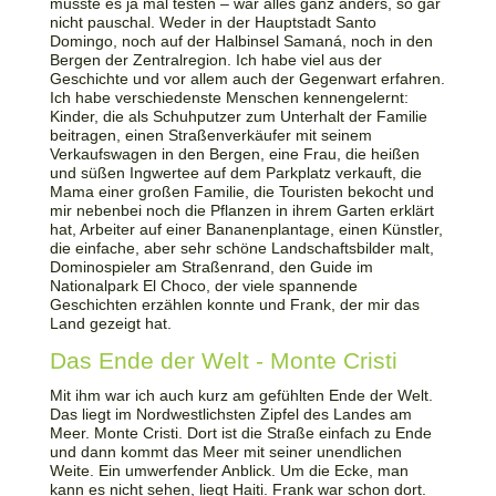
musste es ja mal testen – war alles ganz anders, so gar
nicht pauschal. Weder in der Hauptstadt Santo
Domingo, noch auf der Halbinsel Samaná, noch in den
Bergen der Zentralregion. Ich habe viel aus der
Geschichte und vor allem auch der Gegenwart erfahren.
Ich habe verschiedenste Menschen kennengelernt:
Kinder, die als Schuhputzer zum Unterhalt der Familie
beitragen, einen Straßenverkäufer mit seinem
Verkaufswagen in den Bergen, eine Frau, die heißen
und süßen Ingwertee auf dem Parkplatz verkauft, die
Mama einer großen Familie, die Touristen bekocht und
mir nebenbei noch die Pflanzen in ihrem Garten erklärt
hat, Arbeiter auf einer Bananenplantage, einen Künstler,
die einfache, aber sehr schöne Landschaftsbilder malt,
Dominospieler am Straßenrand, den Guide im
Nationalpark El Choco, der viele spannende
Geschichten erzählen konnte und Frank, der mir das
Land gezeigt hat.
Das Ende der Welt - Monte Cristi
Mit ihm war ich auch kurz am gefühlten Ende der Welt.
Das liegt im Nordwestlichsten Zipfel des Landes am
Meer. Monte Cristi. Dort ist die Straße einfach zu Ende
und dann kommt das Meer mit seiner unendlichen
Weite. Ein umwerfender Anblick. Um die Ecke, man
kann es nicht sehen, liegt Haiti. Frank war schon dort.